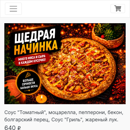
Соус "Томатный", моцарелла, пепперони, бекон,
болгарский перец, Соус "Гриль", жареный лук.
640
R