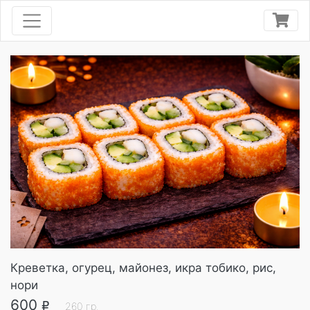
Креветка, огурец, майонез, икра тобико, рис,
нори
600
R
260
гр.