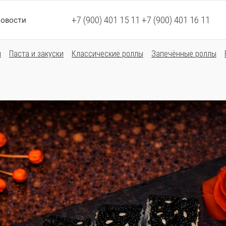
+7 (900) 401 15 11 +7 (900) 401 16 11
овости
ы
Паста и закуски
Классические роллы
Запечённые роллы