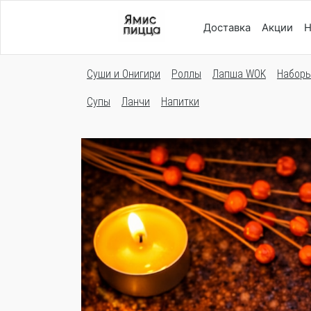
Доставка
Акции
Н
Суши и Онигири
Роллы
Лапша WOK
Набор
Супы
Ланчи
Напитки