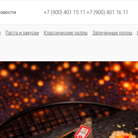
+7 (900) 401 15 11 +7 (900) 401 16 11
овости
ы
Паста и закуски
Классические роллы
Запечённые роллы