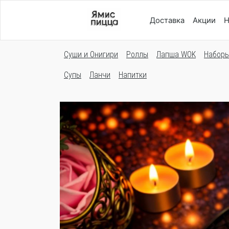
Доставка
Акции
Н
Суши и Онигири
Роллы
Лапша WOK
Набор
Супы
Ланчи
Напитки