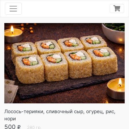
Лосось-терияки, сливочный сыр, огурец, рис,
нори
500
R
280
гр.